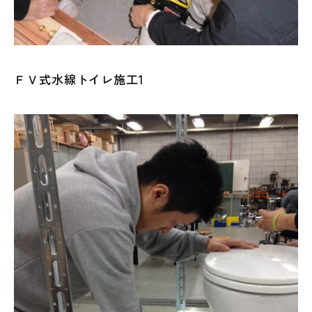
ＦＶ式水線トイレ施工1