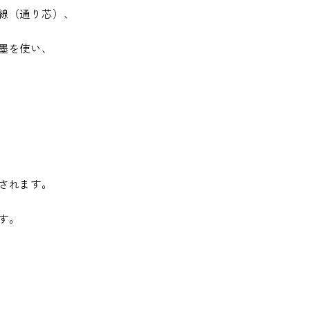
線（通り芯）、
墨を使い、
されます。
す。