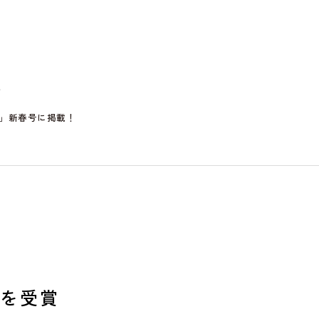
賞
」新春号に掲載！
賞を受賞