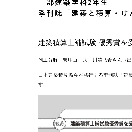
Ⅰ部建築学科2年生
季刊誌「建築と積算・け
建築積算士補試験 優秀賞を
施工分野・管理コ－ス 川端弘希さん（
日本建築積算協会が発行する季刊誌「建
す。