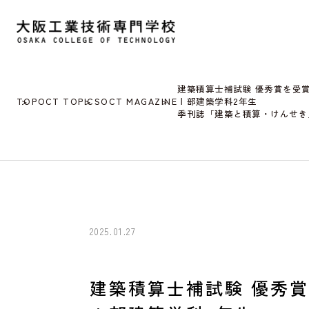
建築積算士補試験 優秀賞を受
TOP
OCT TOPICS
OCT MAGAZINE
Ⅰ部建築学科2年生
季刊誌「建築と積算・けんせき
2025.01.27
建築積算士補試験 優秀