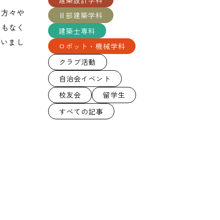
の方々や
Ⅱ部建築学科
人もなく
建築士専科
ざいまし
ロボット・機械学科
クラブ活動
自治会イベント
校友会
留学生
すべての記事