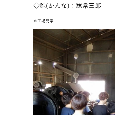
◇鉋(かんな)：㈱常三郎
＊工場見学