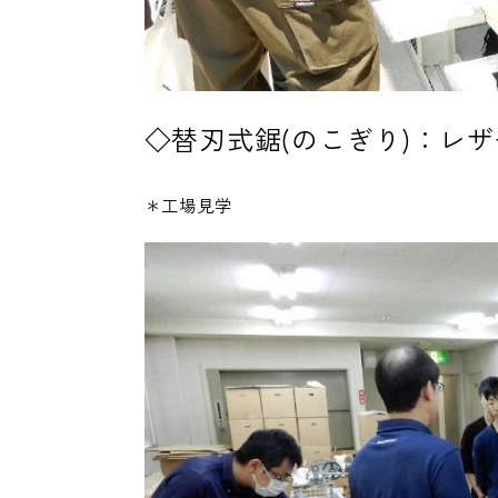
◇替刃式鋸(のこぎり)：レ
＊工場見学