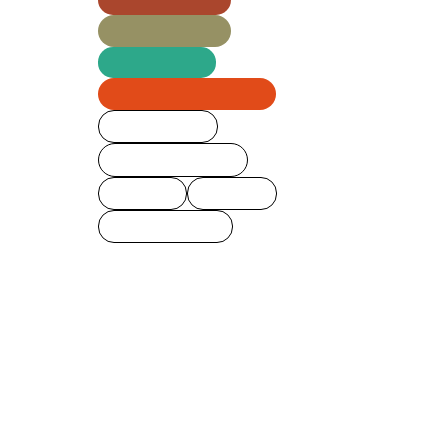
Ⅱ部建築学科
建築士専科
ロボット・機械学科
クラブ活動
自治会イベント
校友会
留学生
すべての記事