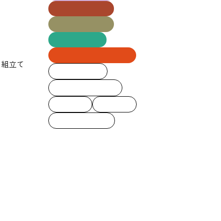
建築設計学科
Ⅱ部建築学科
建築士専科
ロボット・機械学科
み組立て
クラブ活動
自治会イベント
校友会
留学生
すべての記事