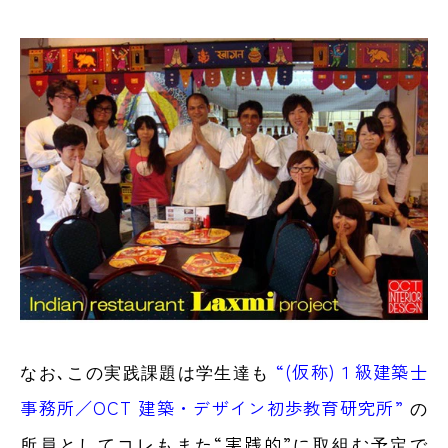
“(仮称)１級建築士
なお､この実践課題は学生達も
事務所／OCT 建築・デザイン初歩教育研究所”
の
“実践的”
コレ
所員として
もまた
に取組む予定で