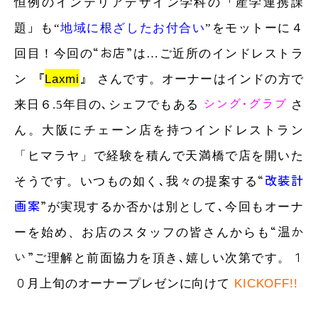
「
インテリアデザイン
恒例の
学科の
産学連携課
」
モットー
題
も
“
地域に根ざしたお付合い
”
を
に４
“お店”
インドレストラ
回目！今回の
は…ご近所の
『
』
ン
Laxmi
オーナー
インド
さんです。
は
の方で
シング･グラブ
シェフ
来日６.5年目の､
でもある
さ
チェーン
インドレストラン
ん。大阪に
店を持つ
ヒマラヤ
「
」で経験を積んで天満橋で店を開いた
“
改装計
そうです。いつもの如く､我々の提案する
画案
”
オーナ
が実現するか否かは別として､今回も
“温か
ー
を始め、お店のスタッフの皆さんからも
い”
１
ご理解と前面協力を頂き､嬉しい次第です。
０
オーナープレゼン
KICKOFF!!
月上旬の
に向けて