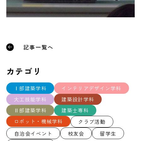
記事一覧へ
カテゴリ
Ⅰ部建築学科
インテリアデザイン学科
大工技能学科
建築設計学科
Ⅱ部建築学科
建築士専科
ロボット・機械学科
クラブ活動
自治会イベント
校友会
留学生