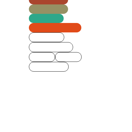
Ⅱ部建築学科
建築士専科
ロボット・機械学科
クラブ活動
自治会イベント
校友会
留学生
すべての記事