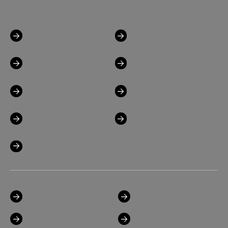
お知らせ
OCT TOPICS
学校概要
学科紹介
進路・資格取得支援
産官学連携・社会貢献
入試・学費情報
キャンパスライフ
もっと知りたいOCT
在校生の方へ
卒業生の方へ
保護者・教員の方へ
企業の方へ