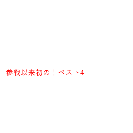
9月15日（日）にOCTロボット研究部が
京都外国語大学 森田記念講堂にて
「第9回 キャチロボバトルコンテスト」に出場
し、
参戦以来初の！
ベスト4
に入選することが
出来ました！
おめでとうございます！！！！