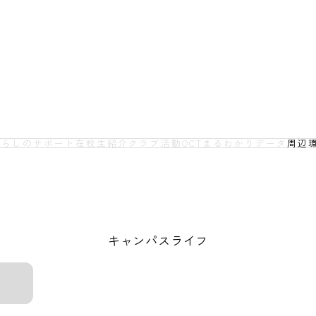
暮らしのサポート
在校生紹介
クラブ活動
OCTまるわかりデータ
周辺
キャンパスライフ