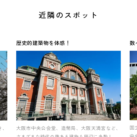
近隣のスポット
歴史的建築物を体感！
数
国
き、
大阪市中央公会堂、造幣局、大阪天満宮など、
中
さまざまな時代の趣ある建物も周辺に多数！