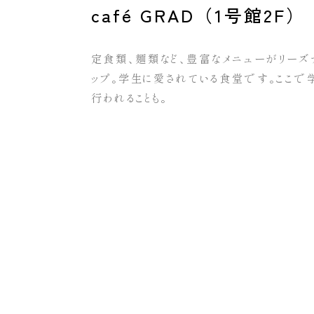
café GRAD（1号館2F）
定食類、麺類など、豊富なメニューがリー
ップ。学生に愛されている食堂です。ここで
行われることも。