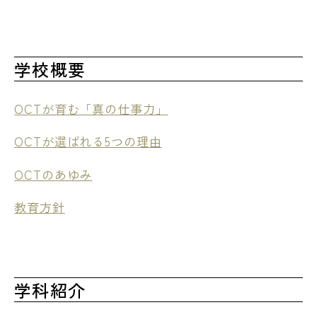
学校概要
OCTが育む「真の仕事力」
OCTが選ばれる5つの理由
OCTのあゆみ
教育方針
学科紹介