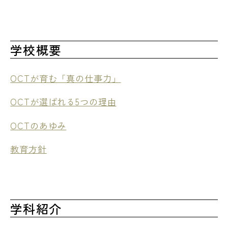
学校概要
OCTが育む「真の仕事力」
OCTが選ばれる5つの理由
OCTのあゆみ
教育方針
学科紹介