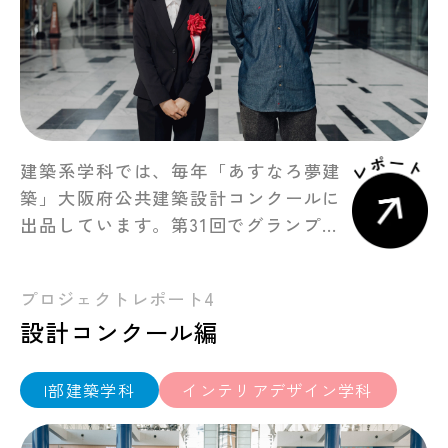
建築系学科では、毎年「あすなろ夢建
築」大阪府公共建築設計コンクールに
出品しています。第31回でグランプリ
を受賞した樫原千奈さんと担当教員の
大西先生に、プロジェクトの裏側を聞
プロジェクトレポート4
いてみました。 （左）：樫原千奈さん
設計コンクール編
[インテリ […]
I部建築学科
インテリアデザイン学科