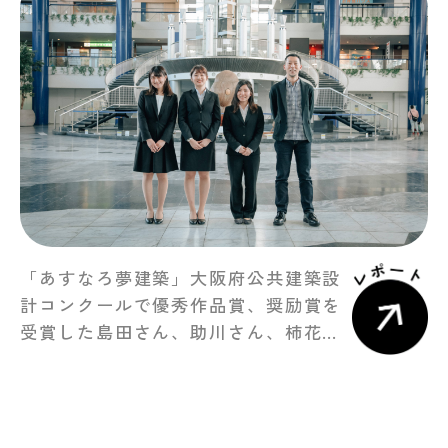
「あすなろ夢建築」大阪府公共建築設
計コンクールで優秀作品賞、奨励賞を
受賞した島田さん、助川さん、柿花さ
ん。受賞者によるプレゼンテーション
の様子をレポートします。 左から 島
田麻鈴さん[建築学科] 助川仁美さん[イ
ンテリア […]