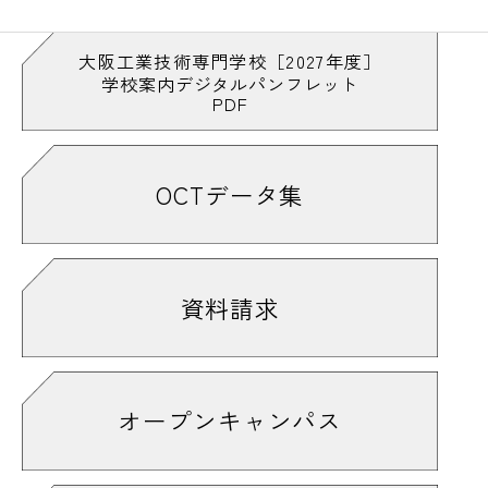
#木は丸太のままが強い
#基板
#キャチロボバトルコンテスト
#CADマスターになりたい
大阪工業技術専門学校［2027年度］
学校案内デジタルパンフレット
#キャリアデザイン
#キャンパスライフ
PDF
#休憩時間
#求人票は自由に観覧可能
#「教室を飛び出して」も見てや〜
#切る
#金属加工も学べるで
#緊張
#緊張感
OCTデータ集
#ギクッ
#技術
#技能実習室
#業界用語っぽい
#銀色がきれい
#くっつける
#組み立て
#クラブ
#クラブ活動
#クレーン
資料請求
#詳しくはオープンキャンパス情報をチェ
ック！
#ケガに注意
#削り華
#削る
#削ろう会
#結構多い
#建築
#建築家
#建築大工技能検定
オープンキャンパス
#建築・デザイン・機械系の雑誌も完備
#検定はやっぱり緊張する