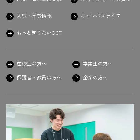
#最近撮った写真の話
#サイダー
#左海先生褒め上手
入試・学費情報
キャンパスライフ
#左海先生もっと教えて〜
#魚
#左官
#さしがね
#さしがね発見
もっと知りたいOCT
#サスペンダーがポイント
#真田山野球場
#寒いからな
#触るな危険
#三スケ
#三スケ発見
#試験時間は約2時間半
#重山先生のお言葉
#C言語
#疾走感
在校生の方へ
卒業生の方へ
#失敗しても笑顔
#湿度
#志望動機
#しましま
#シャキッ
#車検も無事合格
保護者・教員の方へ
企業の方へ
#週1回
#終了後は教室で証書の授与
#シュッシュッ
#趣味はボーリング
#奨励賞
#職員室で作業中の学生も
#職員室は5号館
#職人
#植物
#真剣
#真剣だけど笑顔
#新聞を読み解く力
#進路
#進路 #夏の企業研修 #インターンシッ
プ ＃就職活動 ＃がんばれ #あと100日
#進路支援
#次回に期待
#自給自足
#自己PR