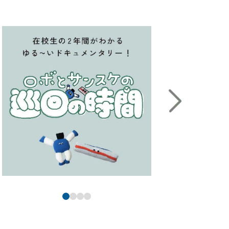
＃犬が鳴いてる
か
#快感
#海外研修
#会場はこちらです
#回転
#駆けつけてくれる金子先生
#カッターナイフ
#可動式の机は結構頑丈
#カフェオレ
#唐揚げ丼は人気メニュー
#カラフルなファイル
#カラフルな本棚
#かわいい
#観光地
#感動の瞬間
#カンナ
#カンナ工場行ってみたいな
#カンナ発見
#鉋華
#看板
#学食
#学生スタッフ
#学生の真剣な眼差し
#学生ラウンジ
#学校案内のモデル
#学校周辺
#学校説明会の会場
#合宿
#企業研修
#機構
#岸上先生
#岸上先生に感謝
#季節感満点のセレクト
#基礎工事