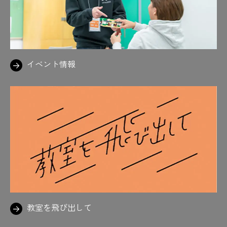
#実習
#実地試験対策
#実は社会で役立つ力
#自動販売機
#住宅
#ジュラルミン
#人力エア階段
#数学
#好きなの描いてる
#鈴鹿サーキット
#スタンプ
#スチールファイト
イベント情報
#スーツ着ると気合い入る
#スーツ着用
#素敵
#スパイダーマン
#墨付け
#3Dプリンター
#すわるカタチ
#図学
#図面
#図面を読めたらかっこいい
#製図
#設計施工
#切磋琢磨できる仲間がいる喜び
#設備図
#狭いから気をつけて
#先生！
#先生御用達の喫茶店
#先生陣は思わずニコニコ
#先生に質問攻め
#先生の声、いつも元気やな
教室を飛び出して
#先生のテンションも上がる
#先生の力説
#先生も学生も満面の笑み
#旋盤