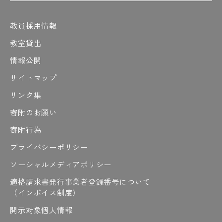
#「ノート見せてください」も見てや～
教員採用情報
教室貸出
は
情報公開
#測る
#橋渡し
#原田先生の熱い解説
#梁
#春には造幣局で桜の通り抜けも開催
サイトマップ
#春は桜が綺麗
#晴れの日
#ハンダ
リンク集
#半坪ハウス
#反比例
#バーナー
寄附のお願い
#光りすぎて見えない
#ひと段落
#人の名前みたいやけど
寄附行為
#皮膜は電気を通さない
プライバシーポリシー
#皮膜を破って電線を出す
#微調整
#微調整中
#ビンゴ
#ピクニック
#ファイト
ソーシャルメディアポリシー
#ファイト〜
#ファインプレー
適格請求書発行事業者登録番号について
#フィンランド
#2日間もある
#冬のOCT
（インボイス制度）
#部品つくる
#プラン
#プレゼン制限時間
開示対象個人情報
#プレゼン前夜は徹夜しがち