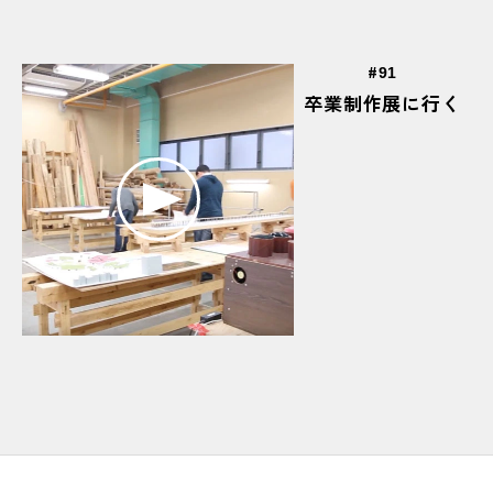
#いつもは大阪城野球場で活動中
#インターンシップ
#
#インテリアコーディネーター
#薄く削る
91
卒業制作展に行く
#うまくできたときの達成感
#梅田
#裏技
#嬉しそう
#ええ音
＃Excel
#エコキュート
#エコマイチャレンジ
#エコラン部
#エスキス
#x軸
#エンジン
#美味しい
#大川沿い
#大阪北区中津まちづくりプロジェクト
#OCTWALKER
#OCTは団体優勝も獲得！
#OCTフォトスタジオ(検図室)
#大西先生にアドバイスをもらう
#オープンキャンパス
#「オーマイガットハウス」
#お揃いのTシャツ
#おつかれさん！
#音もいいな
#お昼ごはん
#おもろそう
#親方がしっかり監督中
#親方の愛を感じるわぁ
#温度