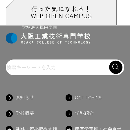
#高校や総合大学ではあんまり無い時間
行った気になれる！
#構造力学
WEB OPEN CAMPUS
#構造を考えるためにあえてダンボール
#校内ロボコン
#校友会
#国立オリンピック記念青少年総合センタ
ー
#国家資格
#コーヒー
#これで何かつくってみたい
#コントローラー
#こんなもんちゃう？
#コンビニまで徒歩約3分
#コンピュータ演習
#コンポタ
#ゴーゴーゴー
#ご飯
#GoPro
＃課題がんばって
＃がんばれ
＃金属の接着剤
＃九九の表
お知らせ
OCT TOPICS
#建築技術研究部
学校概要
学科紹介
さ
進路・資格取得支援
産官学連携・社会貢献