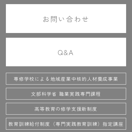
#先輩の力説
#絶対に聞かれます
#ゼネコン
#善才先生の笑顔
#ゼンマイ
#操縦テク
お問い合わせ
#操縦なしで動いてる
#掃除用具も入ってる
#相談中はちょっと緊張
#底なしの元気
#卒業式
#卒業証書
#卒業生5人
#卒業制作
Q&A
#卒業制作展
#卒業パーティー
＃就職活動
＃職員室
#設備環境デザイン学科
＃先生がしっかりサポート
＃善才先生の名物授業
＃それでいこ！
専修学校による地域産業中核的人材養成事業
文部科学省 職業実践専門課程
た
#体験授業
#たくましい
#建具の収まり
高等教育の修学支援新制度
#楽しそう
#大工技能学科
#大工職人の技
#だけど和気藹々
#ダンボールでつくる
教育訓練給付制度（専門実践教育訓練）指定講座
#ダンボールの椅子
#ダヴィンチ1.0Pro