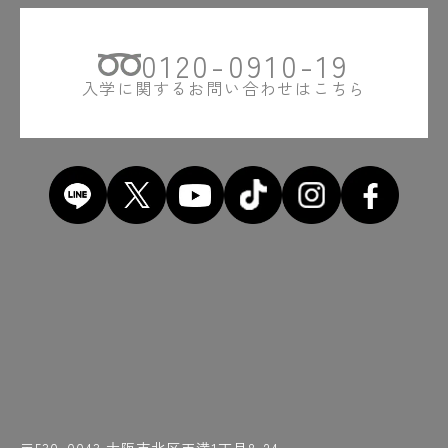
#近くには桜の名所・造幣局が！
#地下鉄天満橋駅
#ちがうやろ
#茶室
0120-0910-19
#中間発表までは怒涛の日々
#超音波センサー
#超ジュラルミン
入学に関するお問い合わせはこちら
#「ちょうな」って読めへん
#超リアルな業界事情解説
#直角
#チーン
#対のグラフ
#使い込まれたOCTヘルメット
#つくったものはお土産に
#土屋先生の熱弁
#強そう
#提出後は記念写真も！
#テスト
#手に汗握る
#テレビ出演
#点呼をとる先生の声にホッ
#天満橋
#天満橋駅近く
#でも結構時間かかる
#電気工事士
#電子回路
#投影面に向かって平行
#通り芯ってなんやろ
#研ぎ石
#研ぎたてで削りたい
#研ぎは基本です