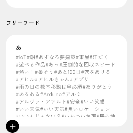
フリーワード
あ
#IoT
#朝
#あすなろ夢建築
#東屋
#汗だく
#遊べる作品
#あっ
#圧倒的な回収スピード
#熱い！
#暑そう
#あと100日
#穴をあける
#アヒル
#アヒルちゃん
#アプリ
#雨の日の教室移動は傘必須
#ありがとう
#あるある
#Arduino
#アルミ
#アルヴァ・アアルト
#安全
#いい笑顔
#いい天気
#いい天気
#良いロケーション
#いいんじゃない？
#いかついお面
#居心地
#イタリア
#イタリアではピザも堪能
#１
＋
#行ってみたい