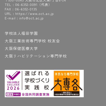
〒530-0043 大阪市北区天満1丁目8-24
#図書室
#とにかく集中！
#獲れました！
TEL :
06-6352-0091
（代表）
#DoNotTouch
#道具
#道具は職人の命
FAX : 06-6352-0135
URL : https://www.oct.ac.jp
#動線
#どうですか？
#ドキッ
#読解力
E-mail : info@oct.ac.jp
#ドッジボール
学校法人福田学園
な
大阪工業技術専門学校 校友会
#ナイター練習
#中津
#中津商店街
#長屋
大阪保健医療大学
#長屋リノベーション
#夏
大阪リハビリテーション専門学校
#夏には学校周辺で天神祭も開催
#夏の企業研修
#名前の由来調べると面白い
#「悩めるOCT生に愛の喝!!」も見てや～
#軟ロウ
#2級管工事施工管理技術検定
#2級の試験時間はなんと6時間半
#2年間の集大成
#日本語対策講座
#入国
#ネギ
#ネジ山をつくる
#燃費レース
#乗ってみたい