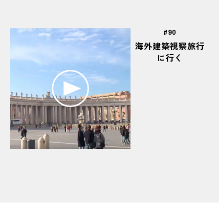
#いつもは大阪城野球場で活動中
#インターンシップ
#
#インテリアコーディネーター
#薄く削る
90
海外建築視察旅行
#うまくできたときの達成感
#梅田
#裏技
に行く
#嬉しそう
#ええ音
＃Excel
#エコキュート
#エコマイチャレンジ
#エコラン部
#エスキス
#x軸
#エンジン
#美味しい
#大川沿い
#大阪北区中津まちづくりプロジェクト
#OCTWALKER
#OCTは団体優勝も獲得！
#OCTフォトスタジオ(検図室)
#大西先生にアドバイスをもらう
#オープンキャンパス
#「オーマイガットハウス」
#お揃いのTシャツ
#おつかれさん！
#音もいいな
#お昼ごはん
#おもろそう
#親方がしっかり監督中
#親方の愛を感じるわぁ
#温度