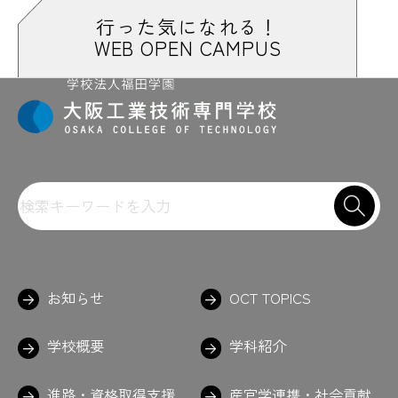
#高校や総合大学ではあんまり無い時間
行った気になれる！
#構造力学
WEB OPEN CAMPUS
#構造を考えるためにあえてダンボール
#校内ロボコン
#校友会
#国立オリンピック記念青少年総合センタ
ー
#国家資格
#コーヒー
#これで何かつくってみたい
#コントローラー
#こんなもんちゃう？
#コンビニまで徒歩約3分
#コンピュータ演習
#コンポタ
#ゴーゴーゴー
#ご飯
#GoPro
＃課題がんばって
＃がんばれ
＃金属の接着剤
＃九九の表
お知らせ
OCT TOPICS
#建築技術研究部
学校概要
学科紹介
さ
進路・資格取得支援
産官学連携・社会貢献