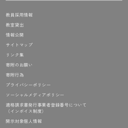
#「ノート見せてください」も見てや～
教員採用情報
教室貸出
は
情報公開
#測る
#橋渡し
#原田先生の熱い解説
#梁
#春には造幣局で桜の通り抜けも開催
サイトマップ
#春は桜が綺麗
#晴れの日
#ハンダ
リンク集
#半坪ハウス
#反比例
#バーナー
寄附のお願い
#光りすぎて見えない
#ひと段落
#人の名前みたいやけど
寄附行為
#皮膜は電気を通さない
プライバシーポリシー
#皮膜を破って電線を出す
#微調整
#微調整中
#ビンゴ
#ピクニック
#ファイト
ソーシャルメディアポリシー
#ファイト〜
#ファインプレー
適格請求書発行事業者登録番号について
#フィンランド
#2日間もある
#冬のOCT
（インボイス制度）
#部品つくる
#プラン
#プレゼン制限時間
開示対象個人情報
#プレゼン前夜は徹夜しがち