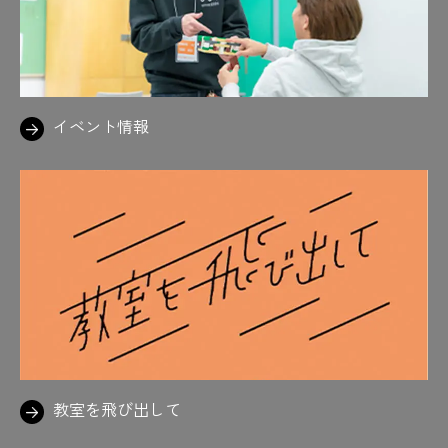
#実習
#実地試験対策
#実は社会で役立つ力
#自動販売機
#住宅
#ジュラルミン
#人力エア階段
#数学
#好きなの描いてる
#鈴鹿サーキット
#スタンプ
#スチールファイト
イベント情報
#スーツ着ると気合い入る
#スーツ着用
#素敵
#スパイダーマン
#墨付け
#3Dプリンター
#すわるカタチ
#図学
#図面
#図面を読めたらかっこいい
#製図
#設計施工
#切磋琢磨できる仲間がいる喜び
#設備図
#狭いから気をつけて
#先生！
#先生御用達の喫茶店
#先生陣は思わずニコニコ
#先生に質問攻め
#先生の声、いつも元気やな
教室を飛び出して
#先生のテンションも上がる
#先生の力説
#先生も学生も満面の笑み
#旋盤