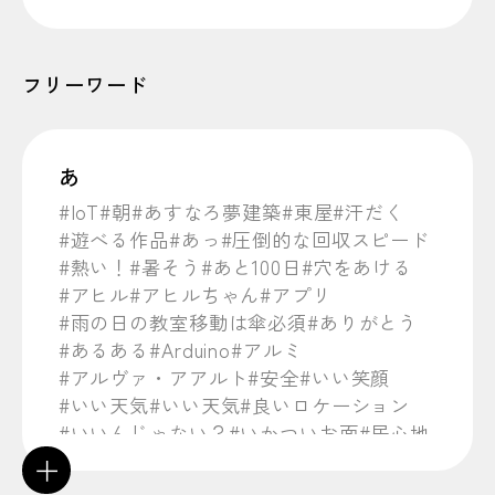
フリーワード
あ
#IoT
#朝
#あすなろ夢建築
#東屋
#汗だく
#遊べる作品
#あっ
#圧倒的な回収スピード
#熱い！
#暑そう
#あと100日
#穴をあける
#アヒル
#アヒルちゃん
#アプリ
#雨の日の教室移動は傘必須
#ありがとう
#あるある
#Arduino
#アルミ
#アルヴァ・アアルト
#安全
#いい笑顔
#いい天気
#いい天気
#良いロケーション
#いいんじゃない？
#いかついお面
#居心地
#イタリア
#イタリアではピザも堪能
#１
＋
#行ってみたい