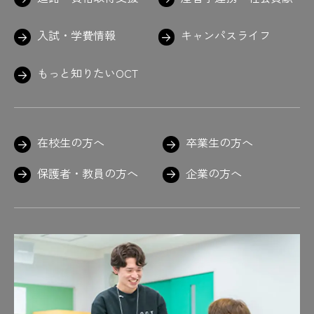
#最近撮った写真の話
#サイダー
#左海先生褒め上手
入試・学費情報
キャンパスライフ
#左海先生もっと教えて〜
#魚
#左官
#さしがね
#さしがね発見
もっと知りたいOCT
#サスペンダーがポイント
#真田山野球場
#寒いからな
#触るな危険
#三スケ
#三スケ発見
#試験時間は約2時間半
#重山先生のお言葉
#C言語
#疾走感
在校生の方へ
卒業生の方へ
#失敗しても笑顔
#湿度
#志望動機
#しましま
#シャキッ
#車検も無事合格
保護者・教員の方へ
企業の方へ
#週1回
#終了後は教室で証書の授与
#シュッシュッ
#趣味はボーリング
#奨励賞
#職員室で作業中の学生も
#職員室は5号館
#職人
#植物
#真剣
#真剣だけど笑顔
#新聞を読み解く力
#進路
#進路 #夏の企業研修 #インターンシッ
プ ＃就職活動 ＃がんばれ #あと100日
#進路支援
#次回に期待
#自給自足
#自己PR