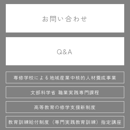
#先輩の力説
#絶対に聞かれます
#ゼネコン
#善才先生の笑顔
#ゼンマイ
#操縦テク
お問い合わせ
#操縦なしで動いてる
#掃除用具も入ってる
#相談中はちょっと緊張
#底なしの元気
#卒業式
#卒業証書
#卒業生5人
#卒業制作
Q&A
#卒業制作展
#卒業パーティー
＃就職活動
＃職員室
#設備環境デザイン学科
＃先生がしっかりサポート
＃善才先生の名物授業
＃それでいこ！
専修学校による地域産業中核的人材養成事業
文部科学省 職業実践専門課程
た
#体験授業
#たくましい
#建具の収まり
高等教育の修学支援新制度
#楽しそう
#大工技能学科
#大工職人の技
#だけど和気藹々
#ダンボールでつくる
教育訓練給付制度（専門実践教育訓練）指定講座
#ダンボールの椅子
#ダヴィンチ1.0Pro