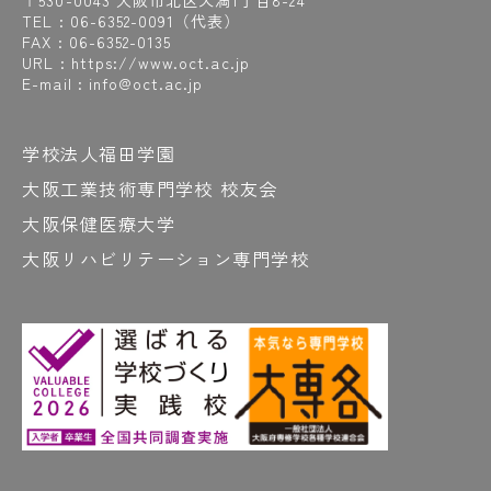
〒530-0043 大阪市北区天満1丁目8-24
#図書室
#とにかく集中！
#獲れました！
TEL :
06-6352-0091
（代表）
#DoNotTouch
#道具
#道具は職人の命
FAX : 06-6352-0135
URL : https://www.oct.ac.jp
#動線
#どうですか？
#ドキッ
#読解力
E-mail : info@oct.ac.jp
#ドッジボール
学校法人福田学園
な
大阪工業技術専門学校 校友会
#ナイター練習
#中津
#中津商店街
#長屋
大阪保健医療大学
#長屋リノベーション
#夏
大阪リハビリテーション専門学校
#夏には学校周辺で天神祭も開催
#夏の企業研修
#名前の由来調べると面白い
#「悩めるOCT生に愛の喝!!」も見てや～
#軟ロウ
#2級管工事施工管理技術検定
#2級の試験時間はなんと6時間半
#2年間の集大成
#日本語対策講座
#入国
#ネギ
#ネジ山をつくる
#燃費レース
#乗ってみたい