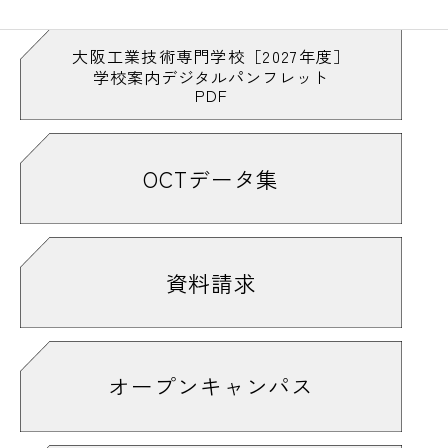
#木は丸太のままが強い
#基板
#キャチロボバトルコンテスト
#CADマスターになりたい
大阪工業技術専門学校［2027年度］
学校案内デジタルパンフレット
#キャリアデザイン
#キャンパスライフ
PDF
#休憩時間
#求人票は自由に観覧可能
#「教室を飛び出して」も見てや〜
#切る
#金属加工も学べるで
#緊張
#緊張感
OCTデータ集
#ギクッ
#技術
#技能実習室
#業界用語っぽい
#銀色がきれい
#くっつける
#組み立て
#クラブ
#クラブ活動
#クレーン
資料請求
#詳しくはオープンキャンパス情報をチェ
ック！
#ケガに注意
#削り華
#削る
#削ろう会
#結構多い
#建築
#建築家
#建築大工技能検定
オープンキャンパス
#建築・デザイン・機械系の雑誌も完備
#検定はやっぱり緊張する