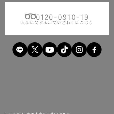
#近くには桜の名所・造幣局が！
#地下鉄天満橋駅
#ちがうやろ
#茶室
0120-0910-19
#中間発表までは怒涛の日々
#超音波センサー
#超ジュラルミン
入学に関するお問い合わせはこちら
#「ちょうな」って読めへん
#超リアルな業界事情解説
#直角
#チーン
#対のグラフ
#使い込まれたOCTヘルメット
#つくったものはお土産に
#土屋先生の熱弁
#強そう
#提出後は記念写真も！
#テスト
#手に汗握る
#テレビ出演
#点呼をとる先生の声にホッ
#天満橋
#天満橋駅近く
#でも結構時間かかる
#電気工事士
#電子回路
#投影面に向かって平行
#通り芯ってなんやろ
#研ぎ石
#研ぎたてで削りたい
#研ぎは基本です