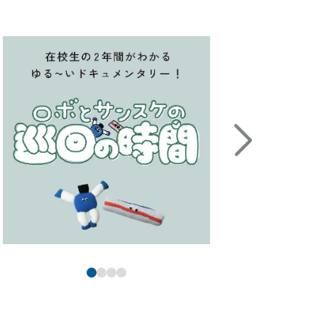
＃犬が鳴いてる
か
#快感
#海外研修
#会場はこちらです
#回転
#駆けつけてくれる金子先生
#カッターナイフ
#可動式の机は結構頑丈
#カフェオレ
#唐揚げ丼は人気メニュー
#カラフルなファイル
#カラフルな本棚
#かわいい
#観光地
#感動の瞬間
#カンナ
#カンナ工場行ってみたいな
#カンナ発見
#鉋華
#看板
#学食
#学生スタッフ
#学生の真剣な眼差し
#学生ラウンジ
#学校案内のモデル
#学校周辺
#学校説明会の会場
#合宿
#企業研修
#機構
#岸上先生
#岸上先生に感謝
#季節感満点のセレクト
#基礎工事