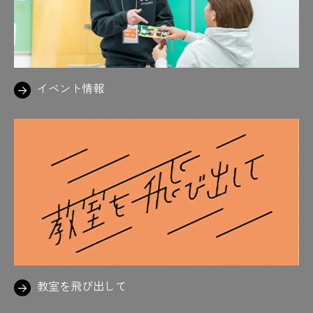
#実習
#実地試験対策
#実は社会で役立つ力
#自動販売機
#住宅
#ジュラルミン
#人力エア階段
#数学
#好きなの描いてる
#鈴鹿サーキット
#スタンプ
#スチールファイト
イベント情報
#スーツ着ると気合い入る
#スーツ着用
#素敵
#スパイダーマン
#墨付け
#3Dプリンター
#すわるカタチ
#図学
#図面
#図面を読めたらかっこいい
#製図
#設計施工
#切磋琢磨できる仲間がいる喜び
#設備図
#狭いから気をつけて
#先生！
#先生御用達の喫茶店
#先生陣は思わずニコニコ
#先生に質問攻め
#先生の声、いつも元気やな
教室を飛び出して
#先生のテンションも上がる
#先生の力説
#先生も学生も満面の笑み
#旋盤