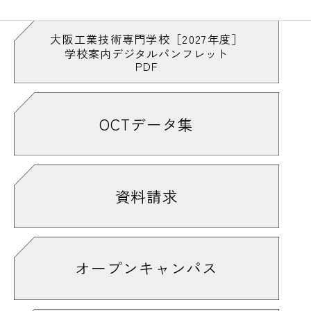
#木は丸太のままが強い
#基板
#キャチロボバトルコンテスト
#CADマスターになりたい
大阪工業技術専門学校［2027年度］
学校案内デジタルパンフレット
#キャリアデザイン
#キャンパスライフ
PDF
#休憩時間
#求人票は自由に観覧可能
#「教室を飛び出して」も見てや〜
#切る
#金属加工も学べるで
#緊張
#緊張感
OCTデータ集
#ギクッ
#技術
#技能実習室
#業界用語っぽい
#銀色がきれい
#くっつける
#組み立て
#クラブ
#クラブ活動
#クレーン
資料請求
#詳しくはオープンキャンパス情報をチェ
ック！
#ケガに注意
#削り華
#削る
#削ろう会
#結構多い
#建築
#建築家
#建築大工技能検定
オープンキャンパス
#建築・デザイン・機械系の雑誌も完備
#検定はやっぱり緊張する