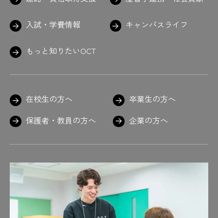
#最近撮った写真の話
#サイダー
#左海先生褒め上手
入試・学費情報
キャンパスライフ
#左海先生もっと教えて〜
#魚
#左官
#さしがね
#さしがね発見
もっと知りたいOCT
#サスペンダーがポイント
#真田山野球場
#寒いからな
#触るな危険
#三スケ
#三スケ発見
#試験時間は約2時間半
#重山先生のお言葉
#C言語
#疾走感
在校生の方へ
卒業生の方へ
#失敗しても笑顔
#湿度
#志望動機
#しましま
#シャキッ
#車検も無事合格
保護者・教員の方へ
企業の方へ
#週1回
#終了後は教室で証書の授与
#シュッシュッ
#趣味はボーリング
#奨励賞
#職員室で作業中の学生も
#職員室は5号館
#職人
#植物
#真剣
#真剣だけど笑顔
#新聞を読み解く力
#進路
#進路 #夏の企業研修 #インターンシッ
プ ＃就職活動 ＃がんばれ #あと100日
#進路支援
#次回に期待
#自給自足
#自己PR