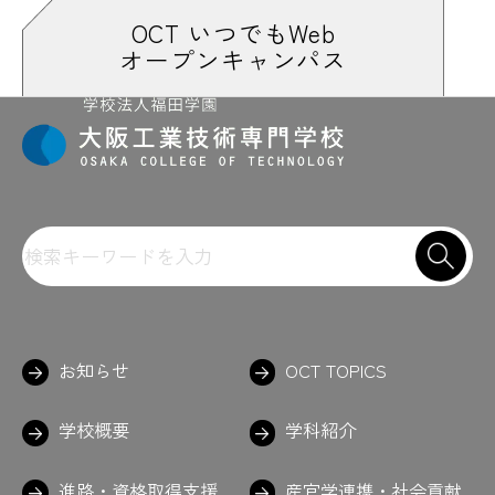
#高校や総合大学ではあんまり無い時間
OCT いつでもWeb
#構造力学
オープンキャンパス
#構造を考えるためにあえてダンボール
#校内ロボコン
#校友会
#国立オリンピック記念青少年総合センタ
ー
#国家資格
#コーヒー
#これで何かつくってみたい
#コントローラー
#こんなもんちゃう？
#コンビニまで徒歩約3分
#コンピュータ演習
#コンポタ
#ゴーゴーゴー
#ご飯
#GoPro
＃課題がんばって
＃がんばれ
＃金属の接着剤
＃九九の表
お知らせ
OCT TOPICS
#建築技術研究部
学校概要
学科紹介
さ
進路・資格取得支援
産官学連携・社会貢献