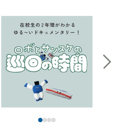
＃犬が鳴いてる
か
#快感
#海外研修
#会場はこちらです
#回転
#駆けつけてくれる金子先生
#カッターナイフ
#可動式の机は結構頑丈
#カフェオレ
#唐揚げ丼は人気メニュー
#カラフルなファイル
#カラフルな本棚
#かわいい
#観光地
#感動の瞬間
#カンナ
#カンナ工場行ってみたいな
#カンナ発見
#鉋華
#看板
#学食
#学生スタッフ
#学生の真剣な眼差し
#学生ラウンジ
#学校案内のモデル
#学校周辺
#学校説明会の会場
#合宿
#企業研修
#機構
#岸上先生
#岸上先生に感謝
#季節感満点のセレクト
#基礎工事