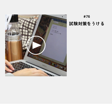
#いつもは大阪城野球場で活動中
#インターンシップ
#
#インテリアコーディネーター
#薄く削る
76
試験対策をうける
#うまくできたときの達成感
#梅田
#裏技
#嬉しそう
#ええ音
＃Excel
#エコキュート
#エコマイチャレンジ
#エコラン部
#エスキス
#x軸
#エンジン
#美味しい
#大川沿い
#大阪北区中津まちづくりプロジェクト
#OCTWALKER
#OCTは団体優勝も獲得！
#OCTフォトスタジオ(検図室)
#大西先生にアドバイスをもらう
#オープンキャンパス
#「オーマイガットハウス」
#お揃いのTシャツ
#おつかれさん！
#音もいいな
#お昼ごはん
#おもろそう
#親方がしっかり監督中
#親方の愛を感じるわぁ
#温度