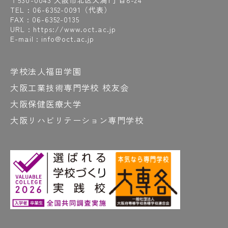
〒530-0043 大阪市北区天満1丁目8-24
#図書室
#とにかく集中！
#獲れました！
TEL :
06-6352-0091
（代表）
#DoNotTouch
#道具
#道具は職人の命
FAX : 06-6352-0135
URL : https://www.oct.ac.jp
#動線
#どうですか？
#ドキッ
#読解力
E-mail : info@oct.ac.jp
#ドッジボール
学校法人福田学園
な
大阪工業技術専門学校 校友会
#ナイター練習
#中津
#中津商店街
#長屋
大阪保健医療大学
#長屋リノベーション
#夏
大阪リハビリテーション専門学校
#夏には学校周辺で天神祭も開催
#夏の企業研修
#名前の由来調べると面白い
#「悩めるOCT生に愛の喝!!」も見てや～
#軟ロウ
#2級管工事施工管理技術検定
#2級の試験時間はなんと6時間半
#2年間の集大成
#日本語対策講座
#入国
#ネギ
#ネジ山をつくる
#燃費レース
#乗ってみたい