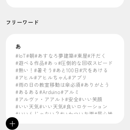
フリーワード
あ
#IoT
#朝
#あすなろ夢建築
#東屋
#汗だく
#遊べる作品
#あっ
#圧倒的な回収スピード
#熱い！
#暑そう
#あと100日
#穴をあける
#アヒル
#アヒルちゃん
#アプリ
#雨の日の教室移動は傘必須
#ありがとう
#あるある
#Arduino
#アルミ
#アルヴァ・アアルト
#安全
#いい笑顔
#いい天気
#いい天気
#良いロケーション
#いいんじゃない？
#いかついお面
#居心地
#イタリア
#イタリアではピザも堪能
#１
＋
#行ってみたい