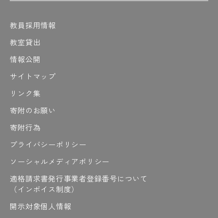
#「ノート見せてください」も見てや～
教員採用情報
教室貸出
は
情報公開
#測る
#橋渡し
#原田先生の熱い解説
#梁
#春には造幣局で桜の通り抜けも開催
サイトマップ
#春は桜が綺麗
#晴れの日
#ハンダ
リンク集
#半坪ハウス
#反比例
#バーナー
寄附のお願い
#光りすぎて見えない
#ひと段落
#人の名前みたいやけど
寄附行為
#皮膜は電気を通さない
プライバシーポリシー
#皮膜を破って電線を出す
#微調整
#微調整中
#ビンゴ
#ピクニック
#ファイト
ソーシャルメディアポリシー
#ファイト〜
#ファインプレー
適格請求書発行事業者登録番号について
#フィンランド
#2日間もある
#冬のOCT
（インボイス制度）
#部品つくる
#プラン
#プレゼン制限時間
開示対象個人情報
#プレゼン前夜は徹夜しがち