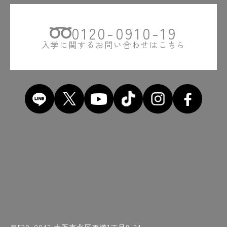
#近くには桜の名所・造幣局が！
#地下鉄天満橋駅
#ちがうやろ
#茶室
0120-0910-19
#中間発表までは怒涛の日々
#超音波センサー
#超ジュラルミン
入学に関するお問い合わせはこちら
#「ちょうな」って読めへん
#超リアルな業界事情解説
#直角
#チーン
#対のグラフ
#使い込まれたOCTヘルメット
#つくったものはお土産に
#土屋先生の熱弁
#強そう
#提出後は記念写真も！
#テスト
#手に汗握る
#テレビ出演
#点呼をとる先生の声にホッ
#天満橋
#天満橋駅近く
#でも結構時間かかる
#電気工事士
#電子回路
#投影面に向かって平行
#通り芯ってなんやろ
#研ぎ石
#研ぎたてで削りたい
#研ぎは基本です