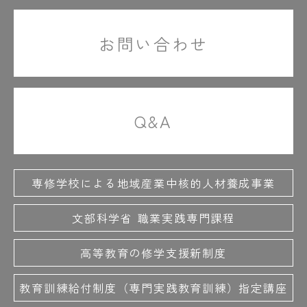
#先輩の力説
#絶対に聞かれます
#ゼネコン
#善才先生の笑顔
#ゼンマイ
#操縦テク
お問い合わせ
#操縦なしで動いてる
#掃除用具も入ってる
#相談中はちょっと緊張
#底なしの元気
#卒業式
#卒業証書
#卒業生5人
#卒業制作
Q&A
#卒業制作展
#卒業パーティー
＃就職活動
＃職員室
#設備環境デザイン学科
＃先生がしっかりサポート
＃善才先生の名物授業
＃それでいこ！
専修学校による地域産業中核的人材養成事業
文部科学省 職業実践専門課程
た
#体験授業
#たくましい
#建具の収まり
高等教育の修学支援新制度
#楽しそう
#大工技能学科
#大工職人の技
#だけど和気藹々
#ダンボールでつくる
教育訓練給付制度（専門実践教育訓練）指定講座
#ダンボールの椅子
#ダヴィンチ1.0Pro