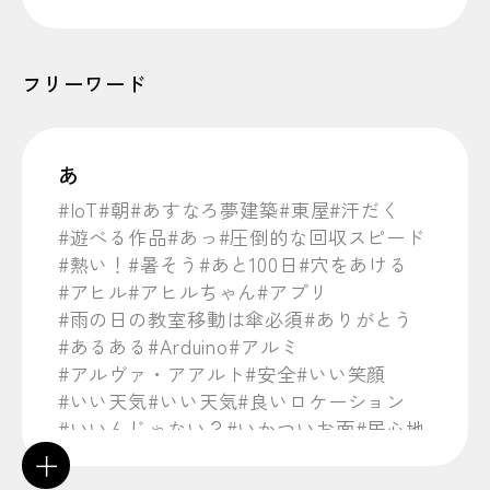
フリーワード
あ
#IoT
#朝
#あすなろ夢建築
#東屋
#汗だく
#遊べる作品
#あっ
#圧倒的な回収スピード
#熱い！
#暑そう
#あと100日
#穴をあける
#アヒル
#アヒルちゃん
#アプリ
#雨の日の教室移動は傘必須
#ありがとう
#あるある
#Arduino
#アルミ
#アルヴァ・アアルト
#安全
#いい笑顔
#いい天気
#いい天気
#良いロケーション
#いいんじゃない？
#いかついお面
#居心地
#イタリア
#イタリアではピザも堪能
#１
＋
#行ってみたい