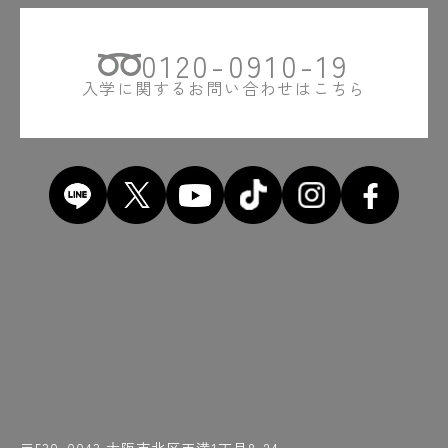
#近くには桜の名所・造幣局が！
#地下鉄天満橋駅
#ちがうやろ
#茶室
0120-0910-19
#中間発表までは怒涛の日々
#超音波センサー
#超ジュラルミン
入学に関するお問い合わせはこちら
#「ちょうな」って読めへん
#超リアルな業界事情解説
#直角
#チーン
#対のグラフ
#使い込まれたOCTヘルメット
#つくったものはお土産に
#土屋先生の熱弁
#強そう
#提出後は記念写真も！
#テスト
#手に汗握る
#テレビ出演
#点呼をとる先生の声にホッ
#天満橋
#天満橋駅近く
#でも結構時間かかる
#電気工事士
#電子回路
#投影面に向かって平行
#通り芯ってなんやろ
#研ぎ石
#研ぎたてで削りたい
#研ぎは基本です