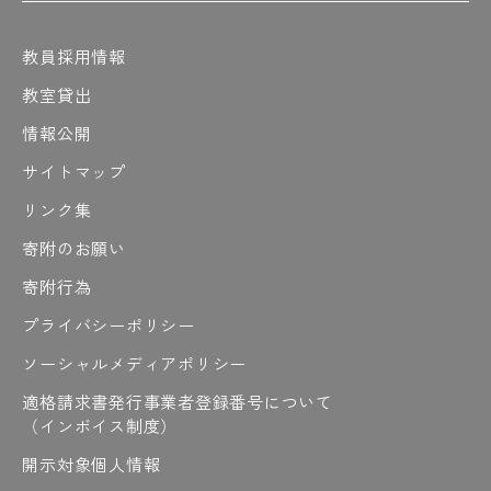
#「ノート見せてください」も見てや～
教員採用情報
教室貸出
は
情報公開
#測る
#橋渡し
#原田先生の熱い解説
#梁
#春には造幣局で桜の通り抜けも開催
サイトマップ
#春は桜が綺麗
#晴れの日
#ハンダ
リンク集
#半坪ハウス
#反比例
#バーナー
寄附のお願い
#光りすぎて見えない
#ひと段落
#人の名前みたいやけど
寄附行為
#皮膜は電気を通さない
プライバシーポリシー
#皮膜を破って電線を出す
#微調整
#微調整中
#ビンゴ
#ピクニック
#ファイト
ソーシャルメディアポリシー
#ファイト〜
#ファインプレー
適格請求書発行事業者登録番号について
#フィンランド
#2日間もある
#冬のOCT
（インボイス制度）
#部品つくる
#プラン
#プレゼン制限時間
開示対象個人情報
#プレゼン前夜は徹夜しがち