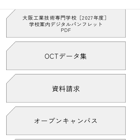
#木は丸太のままが強い
#基板
#キャチロボバトルコンテスト
#CADマスターになりたい
大阪工業技術専門学校［2027年度］
学校案内デジタルパンフレット
#キャリアデザイン
#キャンパスライフ
PDF
#休憩時間
#求人票は自由に観覧可能
#「教室を飛び出して」も見てや〜
#切る
#金属加工も学べるで
#緊張
#緊張感
OCTデータ集
#ギクッ
#技術
#技能実習室
#業界用語っぽい
#銀色がきれい
#くっつける
#組み立て
#クラブ
#クラブ活動
#クレーン
資料請求
#詳しくはオープンキャンパス情報をチェ
ック！
#ケガに注意
#削り華
#削る
#削ろう会
#結構多い
#建築
#建築家
#建築大工技能検定
オープンキャンパス
#建築・デザイン・機械系の雑誌も完備
#検定はやっぱり緊張する