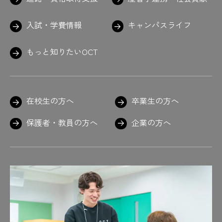
#最近撮った写真の話
#サイダー
#左海先生褒め上手
入試・学費情報
キャンパスライフ
#左海先生もっと教えて〜
#魚
#左官
#さしがね
#さしがね発見
もっと知りたいOCT
#サスペンダーがポイント
#真田山野球場
#寒いからな
#触るな危険
#三スケ
#三スケ発見
#試験時間は約2時間半
#重山先生のお言葉
#C言語
#疾走感
在校生の方へ
卒業生の方へ
#失敗しても笑顔
#湿度
#志望動機
#しましま
#シャキッ
#車検も無事合格
保護者・教員の方へ
企業の方へ
#週1回
#終了後は教室で証書の授与
#シュッシュッ
#趣味はボーリング
#奨励賞
#職員室で作業中の学生も
#職員室は5号館
#職人
#植物
#真剣
#真剣だけど笑顔
#新聞を読み解く力
#進路
#進路 #夏の企業研修 #インターンシッ
プ ＃就職活動 ＃がんばれ #あと100日
#進路支援
#次回に期待
#自給自足
#自己PR