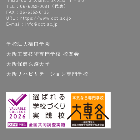
〒530-0043 大阪市北区天満1丁目8-24
#図書室
#とにかく集中！
#獲れました！
TEL :
06-6352-0091
（代表）
#DoNotTouch
#道具
#道具は職人の命
FAX : 06-6352-0135
URL : https://www.oct.ac.jp
#動線
#どうですか？
#ドキッ
#読解力
E-mail : info@oct.ac.jp
#ドッジボール
学校法人福田学園
な
大阪工業技術専門学校 校友会
#ナイター練習
#中津
#中津商店街
#長屋
大阪保健医療大学
#長屋リノベーション
#夏
大阪リハビリテーション専門学校
#夏には学校周辺で天神祭も開催
#夏の企業研修
#名前の由来調べると面白い
#「悩めるOCT生に愛の喝!!」も見てや～
#軟ロウ
#2級管工事施工管理技術検定
#2級の試験時間はなんと6時間半
#2年間の集大成
#日本語対策講座
#入国
#ネギ
#ネジ山をつくる
#燃費レース
#乗ってみたい