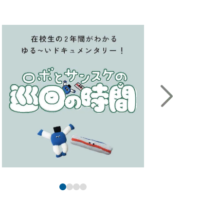
＃犬が鳴いてる
か
#快感
#海外研修
#会場はこちらです
#回転
#駆けつけてくれる金子先生
#カッターナイフ
#可動式の机は結構頑丈
#カフェオレ
#唐揚げ丼は人気メニュー
#カラフルなファイル
#カラフルな本棚
#かわいい
#観光地
#感動の瞬間
#カンナ
#カンナ工場行ってみたいな
#カンナ発見
#鉋華
#看板
#学食
#学生スタッフ
#学生の真剣な眼差し
#学生ラウンジ
#学校案内のモデル
#学校周辺
#学校説明会の会場
#合宿
#企業研修
#機構
#岸上先生
#岸上先生に感謝
#季節感満点のセレクト
#基礎工事