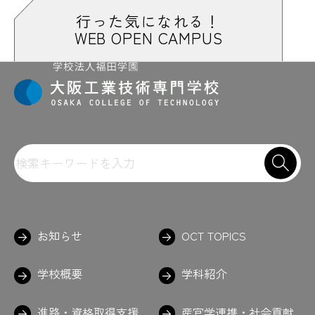
#高校や総合大学ではあんまり無い時間
行った気になれる！
#構造力学
WEB OPEN CAMPUS
#構造を考えるためにあえてダンボール
#校内ロボコン
#校友会
#国立オリンピック記念青少年総合センタ
ー
#国家資格
#コーヒー
#これで何かつくってみたい
#コントローラー
#こんなもんちゃう？
#コンビニまで徒歩約3分
#コンピュータ演習
#コンポタ
#ゴーゴーゴー
#ご飯
#GoPro
＃課題がんばって
＃がんばれ
＃金属の接着剤
＃九九の表
お知らせ
OCT TOPICS
#建築技術研究部
学校概要
学科紹介
さ
進路・資格取得支援
産官学連携・社会貢献