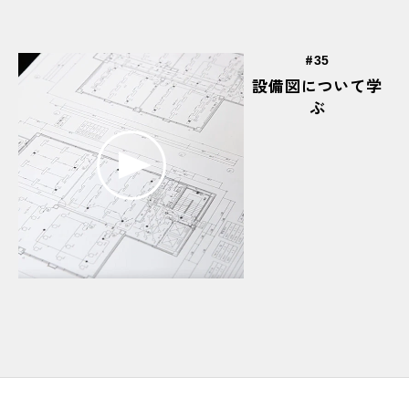
#いつもは大阪城野球場で活動中
#インターンシップ
#
#インテリアコーディネーター
#薄く削る
35
設備図について学
#うまくできたときの達成感
#梅田
#裏技
ぶ
#嬉しそう
#ええ音
＃Excel
#エコキュート
#エコマイチャレンジ
#エコラン部
#エスキス
#x軸
#エンジン
#美味しい
#大川沿い
#大阪北区中津まちづくりプロジェクト
#OCTWALKER
#OCTは団体優勝も獲得！
#OCTフォトスタジオ(検図室)
#大西先生にアドバイスをもらう
#オープンキャンパス
#「オーマイガットハウス」
#お揃いのTシャツ
#おつかれさん！
#音もいいな
#お昼ごはん
#おもろそう
#親方がしっかり監督中
#親方の愛を感じるわぁ
#温度