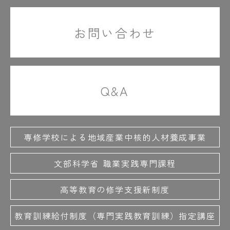
#先輩の力説
#絶対に聞かれます
#ゼネコン
#善才先生の笑顔
#ゼンマイ
#操縦テク
お問い合わせ
#操縦なしで動いてる
#掃除用具も入ってる
#相談中はちょっと緊張
#底なしの元気
#卒業式
#卒業証書
#卒業生5人
#卒業制作
Q&A
#卒業制作展
#卒業パーティー
＃就職活動
＃職員室
#設備環境デザイン学科
＃先生がしっかりサポート
＃善才先生の名物授業
＃それでいこ！
専修学校による地域産業中核的人材養成事業
文部科学省 職業実践専門課程
た
#体験授業
#たくましい
#建具の収まり
高等教育の修学支援新制度
#楽しそう
#大工技能学科
#大工職人の技
#だけど和気藹々
#ダンボールでつくる
教育訓練給付制度（専門実践教育訓練）指定講座
#ダンボールの椅子
#ダヴィンチ1.0Pro