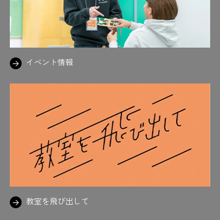
#実習
#実地試験対策
#実は社会で役立つ力
#自動販売機
#住宅
#ジュラルミン
#人力エア階段
#数学
#好きなの描いてる
#鈴鹿サーキット
#スタンプ
#スチールファイト
イベント情報
#スーツ着ると気合い入る
#スーツ着用
#素敵
#スパイダーマン
#墨付け
#3Dプリンター
#すわるカタチ
#図学
#図面
#図面を読めたらかっこいい
#製図
#設計施工
#切磋琢磨できる仲間がいる喜び
#設備図
#狭いから気をつけて
#先生！
#先生御用達の喫茶店
#先生陣は思わずニコニコ
#先生に質問攻め
#先生の声、いつも元気やな
教室を飛び出して
#先生のテンションも上がる
#先生の力説
#先生も学生も満面の笑み
#旋盤