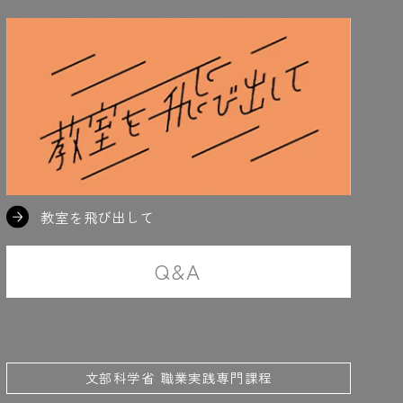
ーコイル
#0.028
#冷媒管
#歴史も面白い
教室を飛び出して
Q&A
文部科学省 職業実践専門課程