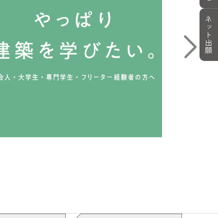
ィー
＃就職活動
＃職員室
ネット出願
ールでつくる
#ダンボールの椅子
は怒涛の日々
#超音波センサー
込まれたOCTヘルメット
出演
#点呼をとる先生の声にホッ
#天満橋
#研ぎ石
#研ぎたてで削りたい
うですか？
#ドキッ
#読解力
企業研修
#名前の由来調べると面白い
6時間半
#2年間の集大成
#日本語対策講座