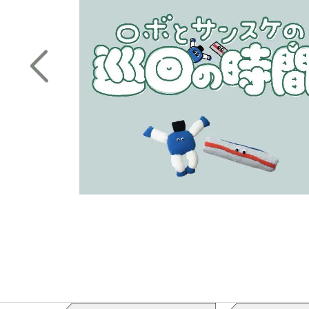
#相談中はちょっと緊張
#底なしの元気
#
#設備環境デザイン学科
＃先生がしっか
た
#体験授業
#たくましい
#建具の収まり
#
#ダヴィンチ1.0Pro
#近くには桜の名所
#超ジュラルミン
#「ちょうな」って読め
#つくったものはお土産に
#土屋先生の熱
#天満橋駅近く
#でも結構時間かかる
#電
#研ぎは基本です
#図書室
#とにかく集中
#ドッジボール
な
#ナイター練習
#中津
#中津商店街
#長屋
#「悩めるOCT生に愛の喝!!」も見てや
#入国
#ネギ
#ネジ山をつくる
#燃費レー