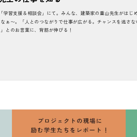
クッ
#技術
#技能実習室
#業界用語っぽい
#銀色がきれい
#くっつけ
ス情報をチェック！
#ケガに注意
#削り華
#削る
#削ろう会
#結構多
「学習支援＆相談会」にて。みんな、建築家の重山先生がはじ
#検定はやっぱり緊張する
#高校や総合大学ではあんまり無い時
るなぁ〜。「人とのつながりで仕事が広がる。チャンスを逃さな
#校内ロボコン
#校友会
#国立オリンピック記念青少年総合センタ
い」とのお言葉に、背筋が伸びる！
ラー
#こんなもんちゃう？
#コンビニまで徒歩約3分
#コンピュー
金属の接着剤
＃九九の表
#建築技術研究部
生褒め上手
#左海先生もっと教えて〜
#魚
#左官
#さしがね
#さし
#三スケ
#三スケ発見
#試験時間は約2時間半
#重山先生のお言葉
#
無事合格
#週1回
#終了後は教室で証書の授与
#シュッシュッ
#趣味
館
#職人
#植物
#真剣
#真剣だけど笑顔
#新聞を読み解く力
#進路
ップ ＃就職活動 ＃がんばれ #あと100日
#進路支援
#次回に
動販売機
#住宅
#ジュラルミン
#人力エア階段
#数学
#好きなの描
入る
#スーツ着用
#素敵
#スパイダーマン
#墨付け
#3Dプリンター
施工
#切磋琢磨できる仲間がいる喜び
#設備図
#狭いから気をつけ
め
#先生の声、いつも元気やな
#先生のテンションも上がる
#先
ン
#善才先生の笑顔
#ゼンマイ
#操縦テク
#操縦なしで動いてる
#