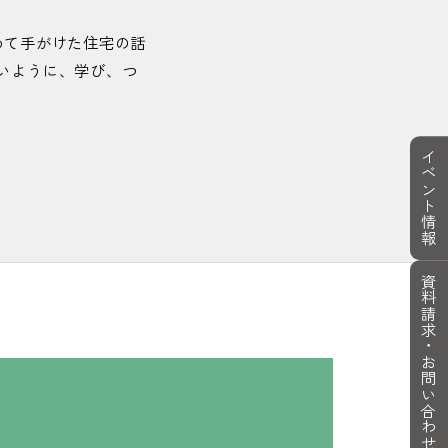
る
#組み立て
#クラブ
#クラブ活動
い
#建築
#建築家
#建築大工技能検定
めて手がけた住宅の話
間
#構造力学
いように、学び、つ
ー
#国家資格
#コーヒー
タ演習
#コンポタ
#ゴーゴーゴー
#ご飯
イベント情報
がね発見
#サスペンダーがポイント
C言語
#疾走感
#失敗しても笑顔
#湿度
はボーリング
#奨励賞
資料請求・
期待
#自給自足
#自己PR
#実習
いてる
#鈴鹿サーキット
#スタンプ
お問い合わせ
#すわるカタチ
#図学
#図面
て
#先生！
#先生御用達の喫茶店
生の力説
#先生も学生も満面の笑み
#旋盤
掃除用具も入ってる