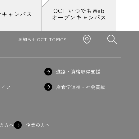
OCT いつでもWeb
ンキャンパス
オープンキャンパス
ハンダ
#半坪ハウス
#反比例
#バーナー
す
#微調整
#微調整中
#ビンゴ
#ピクニック
レゼン制限時間
お知らせ
OCT TOPICS
影
#平行定規
#平面図形
#放課後
進路・資格取得支援
案
#窓にお手本の鉋屑を掲示
聞かせてほしい
#棟上げ
#棟上げ実習
ライフ
産官学連携・社会貢献
から
#木造
#木造軸組構法
#もぐらたたき
の方へ
企業の方へ
けた！