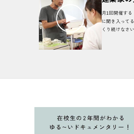
#金属加工も学べるで
#緊張
#緊張感
#ギ
#クレーン
#詳しくはオープンキャンパ
月
回開催する
1
#建築・デザイン・機械系の雑誌も完備
に聞き入って
#構造を考えるためにあえてダンボール
くり続けなさ
#これで何かつくってみたい
#コントロー
#GoPro
＃課題がんばって
＃がんばれ
＃
さ
#最近撮った写真の話
#サイダー
#左海先
#真田山野球場
#寒いからな
#触るな危険
#志望動機
#しましま
#シャキッ
#車検も
#職員室で作業中の学生も
#職員室は5号
#進路 #夏の企業研修 #インターンシ
#実地試験対策
#実は社会で役立つ力
#自
#スチールファイト
#スーツ着ると気合い
#図面を読めたらかっこいい
#製図
#設計
#先生陣は思わずニコニコ
#先生に質問攻
#先輩の力説
#絶対に聞かれます
#ゼネコ