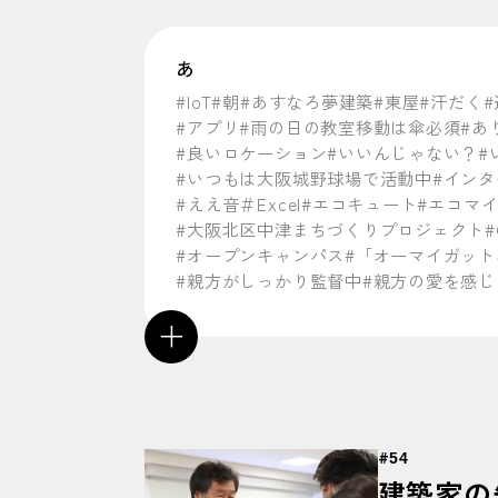
あ
#IoT
#朝
#あすなろ夢建築
#東屋
#汗だく
#アプリ
#雨の日の教室移動は傘必須
#あ
#良いロケーション
#いいんじゃない？
#
#いつもは大阪城野球場で活動中
#イン
#ええ音
＃Excel
#エコキュート
#エコマ
#大阪北区中津まちづくりプロジェクト
#
#オープンキャンパス
#「オーマイガット
#親方がしっかり監督中
#親方の愛を感じ
＋
か
#快感
#海外研修
#会場はこちらです
#回
#唐揚げ丼は人気メニュー
#カラフルなフ
#鉋華
#看板
#学食
#学生スタッフ
#学生の
#
54
#岸上先生
#岸上先生に感謝
#季節感満点
建築家の
#CADマスターになりたい
#キャリアデ