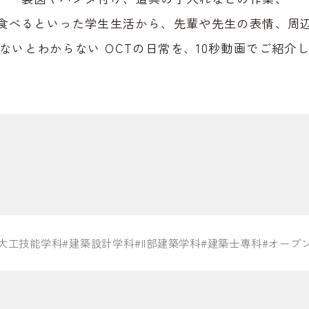
食べるといった学生生活から、先輩や先生の表情、周
ないとわからない OCTの日常を、10秒動画でご紹介
#大工技能学科
#建築設計学科
#II部建築学科
#建築士専科
#オープ