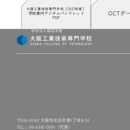
は
大阪工業技術専門学校［2027年度］
OCTデ
学校案内デジタルパンフレット
PDF
#測る
#橋渡し
#原田先生の熱い解説
#梁
#光りすぎて見えない
#ひと段落
#人の名
#ファイト
#ファイト〜
#ファインプレー
#プレゼン前夜は徹夜しがち
#プレゼン
#保護者の見学会も実施！
#保護メガネ
ま
#Microsoft
#マイボールは買わない
#マ
#◯×ゲームでやっぱり盛り上がる
#万
#宗林先生、就活のコツ教えて〜！
#名
#模型
#模写
#もずやん
#モーター
＃面接
や
〒530-0043 大阪市北区天満1丁目8-24
#夜間
#野球部
#約3時間半強
#夜景
#やけ
TEL :
06-6352-0091
（代表）