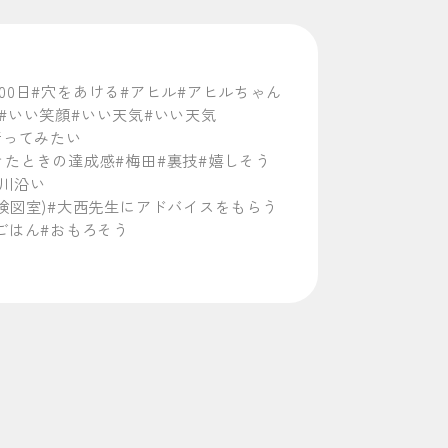
00日
#穴をあける
#アヒル
#アヒルちゃん
#いい笑顔
#いい天気
#いい天気
行ってみたい
きたときの達成感
#梅田
#裏技
#嬉しそう
大川沿い
検図室)
#大西先生にアドバイスをもらう
ごはん
#おもろそう
構頑丈
#カフェオレ
#カンナ工場行ってみたいな
#カンナ発見
校説明会の会場
#合宿
#企業研修
#機構
バトルコンテスト
「教室を飛び出して」も見てや〜
#切る