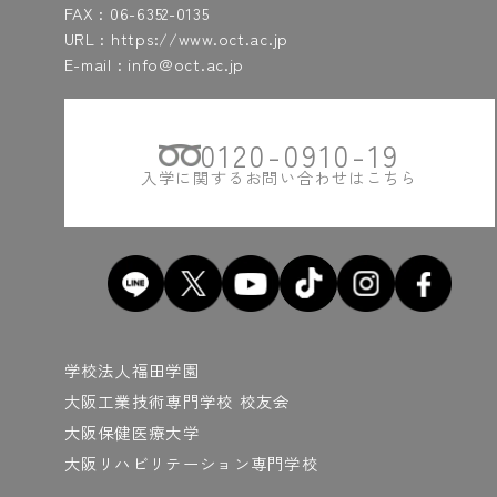
FAX : 06-6352-0135
URL : https://www.oct.ac.jp
ら
E-mail : info@oct.ac.jp
#ライントレーサー
#ラジオ体操
#ランチ
#LEGO MINDSTORMS
#レンゾ・ピアノ
0120-0910-19
わ
入学に関するお問い合わせはこちら
#y軸
#ワイルド
#悪いところをええよう
学校法人福田学園
大阪工業技術専門学校 校友会
大阪保健医療大学
大阪リハビリテーション専門学校