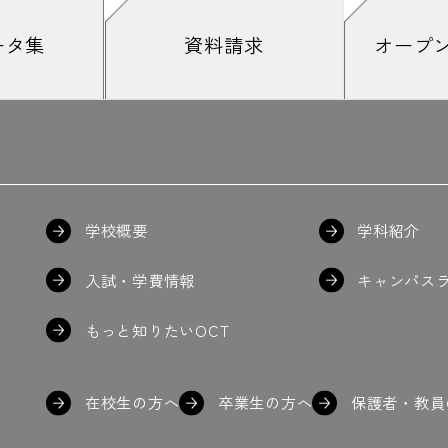
ータ集
資料請求
オープ
#春には造幣局で桜の通り抜けも開催
#春は桜が綺麗
#晴れの日
#
前みたいやけど
#皮膜は電気を通さない
#皮膜を破って電線を出
#フィンランド
#2日間もある
#冬のOCT
#部品つくる
#プラン
#プ
やってない
#プログラミング
#プロの写真家によるポートレイト撮
かっこいい
＃炎
#炎
#褒められたい
学校概要
学科紹介
イロボット
#曲がった木を使うのムズい
#まちあるき
#まちへの提
力は素材のサンプル
#見守る左海先生
#未来のものづくり
#魅力を
入試・学費情報
キャンパス
物授業
#目印
#メタリック
#めっちゃ細い
#メール
#申し込みはWeb
対策
#面談
＃黙々と
もっと知りたいOCT
在校生の方へ
卒業生の方へ
保護者・教員
どに注意
#山部
#優秀作品賞
#溶接
#よく出題されます
#よし、い