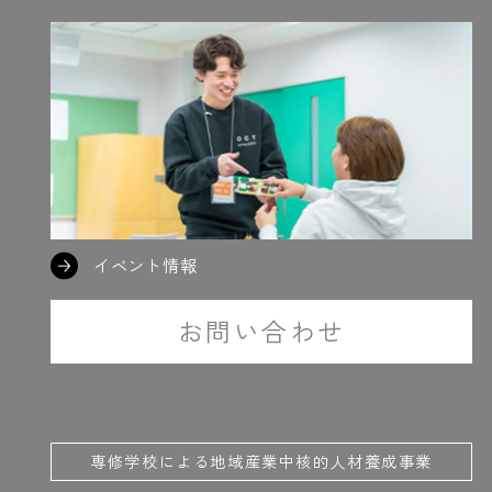
は学食派
#リカレント
#力作を見てくれ
#立体図形
#留学生
#リレ
#ロボコン
#ロボット研究部
＃ラーメン？
に書く
#ワンッ
#ん？
イベント情報
お問い合わせ
専修学校による地域産業中核的人材養成事業