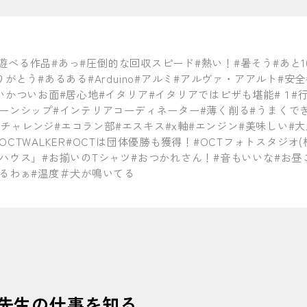
#遊べる作品
#あっ
#圧倒的な回収スピード
#熱い！
#暑そう
#あと1
りがとう
#あるある
#Arduino
#アルミ
#アルヴァ・アアルト
#安全
いかついお面
#居心地
#イタリア
#イタリアではピザも堪能
#１
#
ターンシップ
#インテリアコーディネーター
#薄く削る
#うまくで
イチャレンジ
#エコラン部
#エスキス
#x軸
#エンジン
#美味しい
#
OCTWALKER
#OCTは団体優勝も獲得！
#OCTフォトスタジオ(
ハウス」
#お揃いのTシャツ
#おつかれさん！
#音もいいな
#お昼
るわぁ
#温度
＃犬が鳴いてる
転
#駆けつけてくれる金子先生
#カッターナイフ
#可動式の机は結
ァイル
#カラフルな本棚
#かわいい
#観光地
#感動の瞬間
#カンナ
真剣な眼差し
#学生ラウンジ
#学校案内のモデル
#学校周辺
#学
のセレクト
#基礎工事
#木は丸太のままが強い
#基板
#キャチロボ
先生の仕事を知る
ザイン
#キャンパスライフ
#休憩時間
#求人票は自由に観覧可能
#