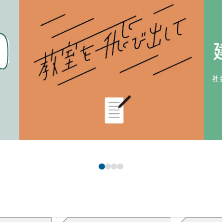
卒業式
#卒業証書
#卒業生5人
#卒業制作
#卒業制作展
#卒業パーテ
りサポート
＃善才先生の名物授業
＃それでいこ！
楽しそう
#大工技能学科
#大工職人の技
#だけど和気藹々
#ダンボ
・造幣局が！
#地下鉄天満橋駅
#ちがうやろ
#茶室
#中間発表まで
へん
#超リアルな業界事情解説
#直角
#チーン
#対のグラフ
#使い
弁
#強そう
#提出後は記念写真も！
#テスト
#手に汗握る
#テレビ
気工事士
#電子回路
#投影面に向かって平行
#通り芯ってなんやろ
！
#獲れました！
#DoNotTouch
#道具
#道具は職人の命
#動線
#ど
#長屋リノベーション
#夏
#夏には学校周辺で天神祭も開催
#夏の
～
#軟ロウ
#2級管工事施工管理技術検定
#2級の試験時間はなんと
ス
#乗ってみたい
#「ノート見せてください」も見てや～